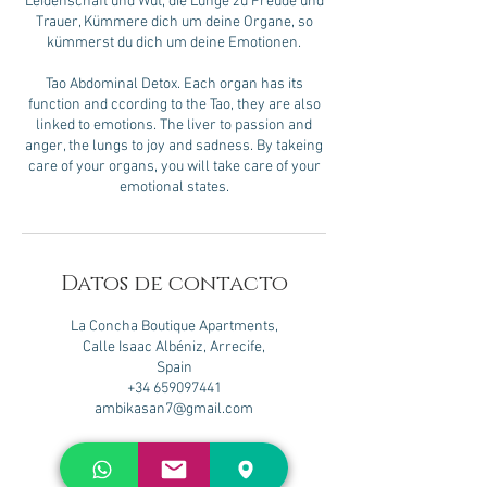
Leidenschaft und Wut, die Lunge zu Freude und
Trauer, Kümmere dich um deine Organe, so
kümmerst du dich um deine Emotionen.
Tao Abdominal Detox. Each organ has its
function and ccording to the Tao, they are also
linked to emotions. The liver to passion and
anger, the lungs to joy and sadness. By takeing
care of your organs, you will take care of your
Datos de contacto
La Concha Boutique Apartments,
Calle Isaac Albéniz, Arrecife,
Spain
+34 659097441
ambikasan7@gmail.com
Ambika Massage - Playa Honda,
Lanzarote, Lanzarote, España,