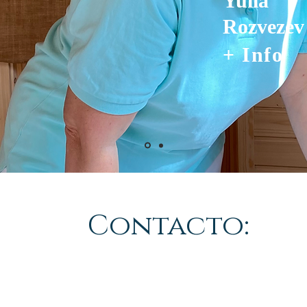
Yulia
Rozvezev
+ Info
Contacto: