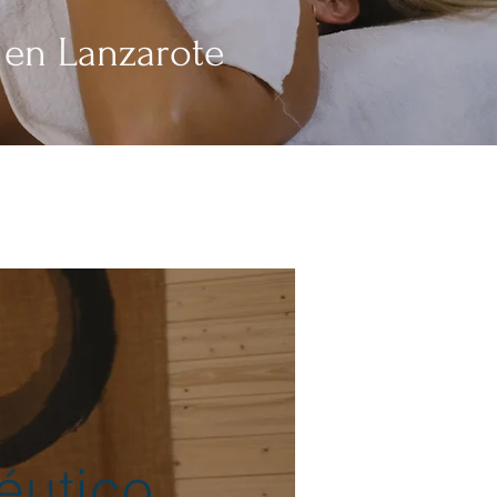
 en Lanzarote
éutico