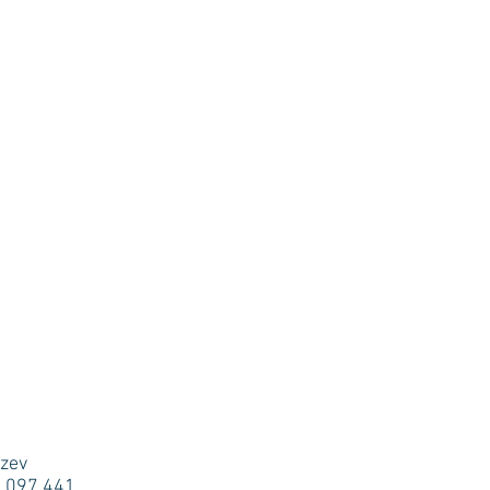
zev
9 097 441