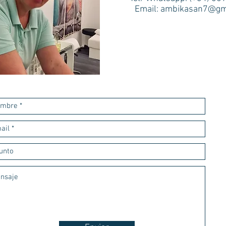
Email:
ambikasan7@gm