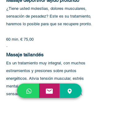
Masaje deportivo/ tejido profundo
¿Tiene usted molestias, dolores musculares,
sensación de pesadez? Este es su tratamiento,
haremos lo posible para que se recupere pronto.
60 min. € 75,00
-
Masaje tailandés
Es un tratamiento muy integral, con muchos
estiramientos y presiones sobre puntos
energéticos. Alivia tensión muscular, estrés
mental y te deja con una agradable
sensación de ligereza al finalizar la sesión.
75 min. € 85,00
-
Chi Nei Tsang Abdominal Detox
Cada órgano tiene su función. Según el Tao,