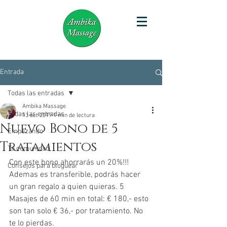
Entrada
Todas las entradas
Ambika Massage
Todas las entradas
13 oct 2019
1 min de lectura
Nuevo Bono de 5
Empezando
Tratamientos
Tu comunidad
Con este bono ahorrarás un 20%!!! 
Consejos para bloguear
Ademas es transferible, podrás hacer 
un gran regalo a quien quieras. 5 
Masajes de 60 min en total: € 180,- esto 
son tan solo € 36,- por tratamiento. No 
te lo pierdas.