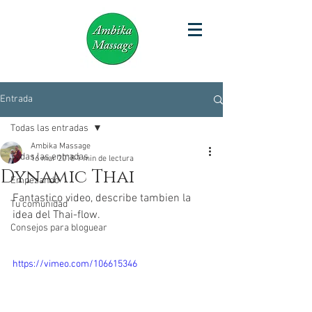
Entrada
Todas las entradas
Ambika Massage
Todas las entradas
16 mar 2018
1 min de lectura
Dynamic Thai
Empezando
Fantastico video, describe tambien la 
Tu comunidad
idea del Thai-flow.
Consejos para bloguear
https://vimeo.com/106615346