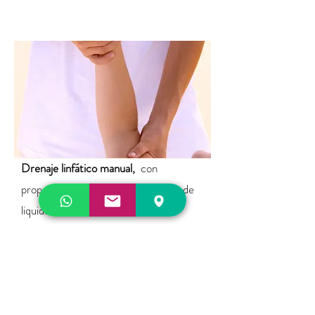
Drenaje linfático manual,
con
propositos medicinales, eliminación de
liquidos, tratamiento de edemas,
refuerzo del sistema linfático... Por su
pausado ritmo y la suavedad de las
presiones es tambíen un masaje muy
relajante.