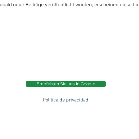
obald neue Beiträge veröffentlicht wurden, erscheinen diese hie
Sprache veröffentlicht
Sobald neue Beiträge veröffentlicht wurden, erscheinen diese hier
Empfehlen Sie uns in Google
Política de privacidad