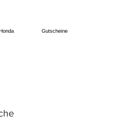
 Honda
Gutscheine
ache
er