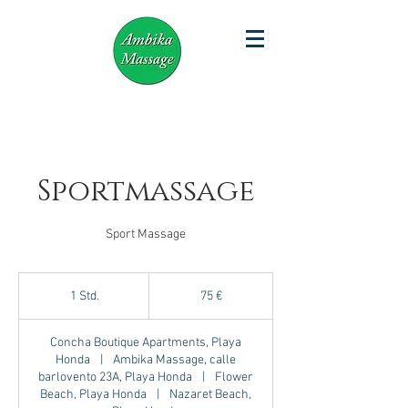
Sportmassage
Sport Massage
75
Euro
1 Std.
1
75 €
S
t
Concha Boutique Apartments, Playa
d
Honda
|
Ambika Massage, calle
barlovento 23A, Playa Honda
|
Flower
Beach, Playa Honda
|
Nazaret Beach,