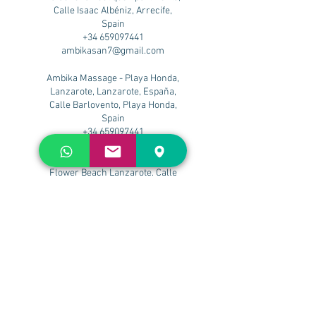
Calle Isaac Albéniz, Arrecife,
Spain
+34 659097441
ambikasan7@gmail.com
Ambika Massage - Playa Honda,
Lanzarote, Lanzarote, España,
Calle Barlovento, Playa Honda,
Spain
+34 659097441
ambikasan7@gmail.com
Flower Beach Lanzarote, Calle
José María Gil, Apartamento nº 2,
Playa Honda, Spain
+34 659097441
ambikasan7@gmail.com
Nazaret Beach. Adults only, Calle
José María Gil, Playa Honda,
Spain
+34 659097441
ambikasan7@gmail.com